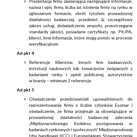
Prezentacja firmy zawierająca następujące informacje:
nazwa i opis firmy, liczba lat istnienia firmy na rynku w
zgłaszanym formacie, obrót tytułem prowadzonej
działalności badawczej, przedmiot & szczegółowy
zakres usług, doświadczenie zespołu, przestrzegane
standardy jakości, posiadane certyfikaty np. PKJPA,
klienci, inne informacje, które mogą pomóc w procesie
weryfikacyjnym
Ad pkt 4
Referencje Klientów, innych firm badawczych,
instytucji naukowych lub towarzystw związanych z
badaniami rynku i opinii publicznej, autorytetów
w branży – minimum 2 referencje
Ad pkt 5
Oświadczenie przedstawicieli upoważnionych do
reprezentowania firmy o liczbie członków Esomar i
oświadczenie, ze firma przyjmuje za obowiązujące w
prowadzonej działalności badawczej zalecenia
„Międzynarodowego Kodeksu postępowania w
badaniach rynkowych i społecznych” Międzynarodowej
Izby handlowej (ICC) i Europejskiego Stowarzyszenia