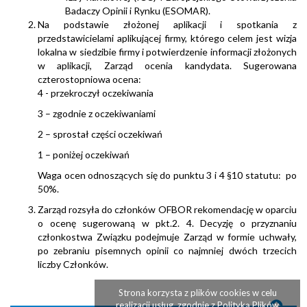
Badaczy Opinii i Rynku (ESOMAR).
Na podstawie złożonej aplikacji i spotkania z
przedstawicielami aplikującej firmy, którego celem jest wizja
lokalna w siedzibie firmy i potwierdzenie informacji złożonych
w aplikacji, Zarząd ocenia kandydata. Sugerowana
czterostopniowa ocena:
4 - przekroczył oczekiwania
3 – zgodnie z oczekiwaniami
2 – sprostał części oczekiwań
1 – poniżej oczekiwań
Waga ocen odnoszących się do punktu 3 i 4 §10 statutu: po
50%.
Zarząd rozsyła do członków OFBOR rekomendację w oparciu
o ocenę sugerowaną w pkt.2. 4. Decyzję o przyznaniu
członkostwa Związku podejmuje Zarząd w formie uchwały,
po zebraniu pisemnych opinii co najmniej dwóch trzecich
liczby Członków.
Strona korzysta z plików cookies w celu
realizacji usług, zgodnie z Polityką Plików